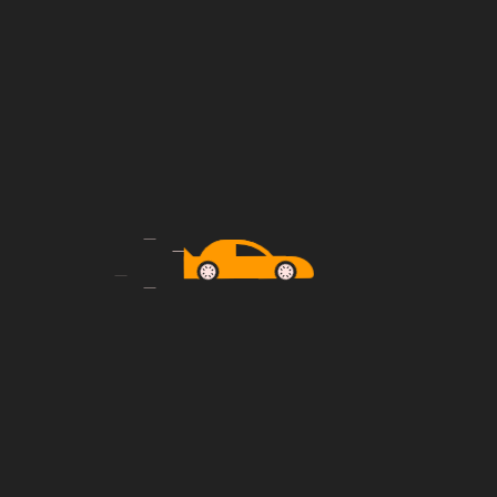
Mevcut?
Musunuz?
 Nedir?